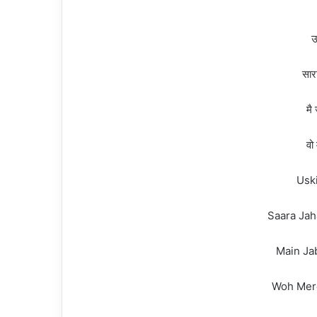
उ
सार
मै
वो
Usk
Saara Jah
Main Ja
Woh Mere