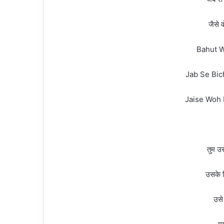
जैसे 
Bahut 
Jab Se Bic
Jaise Woh 
तुम उस
उसके द
उसे