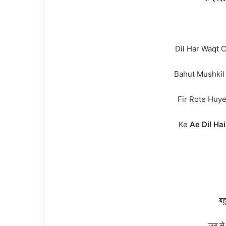
Dil Har Waqt 
Bahut Mushkil 
Fir Rote Huye
Ke
Ae Dil Ha
बह
जब से