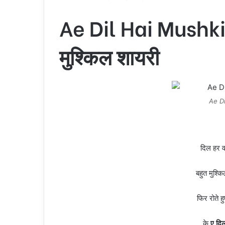
Ae Dil Hai Mushkil
मुश्किल शायरी
Ae Di
दिल हर व
बहुत मुश्क
फिर रोते ह
के
ए दिल