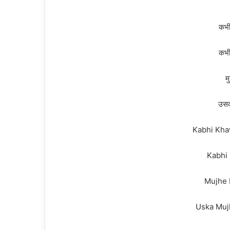
कभी 
कभी
म
उसका
Kabhi Kha
Kabhi 
Mujhe 
Uska Muj