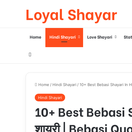
Loyal Shayar
Home
Hindi Shayari
Love Shayari
Sta
Search for
Home
/
Hindi Shayari
/
10+ Best Bebasi Shayari In Hi
Hindi Shayari
10+ Best Bebasi Sh
शायरी | Bebasi Q