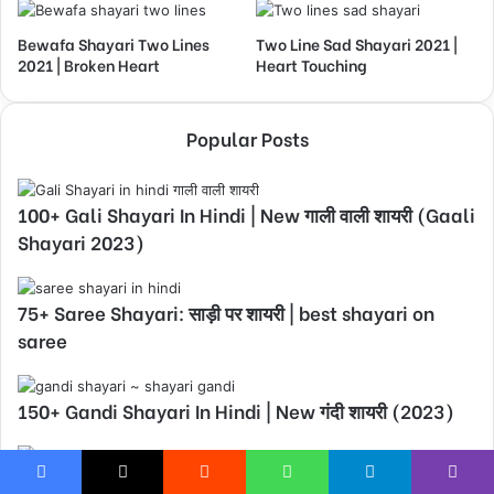
Bewafa Shayari Two Lines
Two Line Sad Shayari 2021 |
2021 | Broken Heart
Heart Touching
Popular Posts
100+ Gali Shayari In Hindi | New गाली वाली शायरी (Gaali
Shayari 2023)
75+ Saree Shayari: साड़ी पर शायरी | best shayari on
saree
150+ Gandi Shayari In Hindi | New गंदी शायरी (2023)
Facebook
X
Reddit
WhatsApp
Telegram
Viber