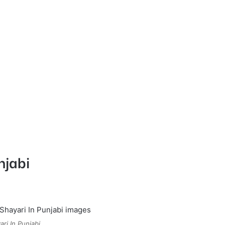
njabi
ri In Punjabi