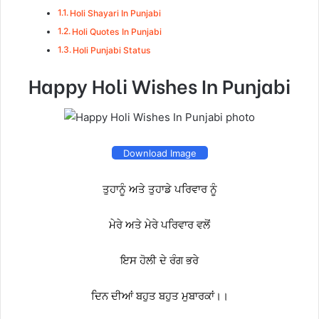
Holi Shayari In Punjabi
Holi Quotes In Punjabi
Holi Punjabi Status
Happy Holi Wishes In Punjabi
Download Image
ਤੁਹਾਨੂੰ ਅਤੇ ਤੁਹਾਡੇ ਪਰਿਵਾਰ ਨੂੰ
ਮੇਰੇ ਅਤੇ ਮੇਰੇ ਪਰਿਵਾਰ ਵਲੋਂ
ਇਸ ਹੋਲੀ ਦੇ ਰੰਗ ਭਰੇ
ਦਿਨ ਦੀਆਂ ਬਹੁਤ ਬਹੁਤ ਮੁਬਾਰਕਾਂ।।